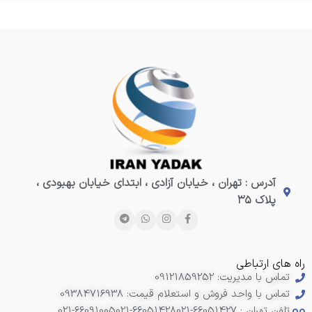
آدرس : تهران ، خیابان آزادی ، ابتدای خیابان بهبودی ،
پلاک ۳۵
راه های ارتباطی
تماس با مدیریت: 09121859252
تماس با واحد فروش و استعلام قیمت: 09384716938
تلفن تهران : 66051427-021
021-66051428
021-66091005