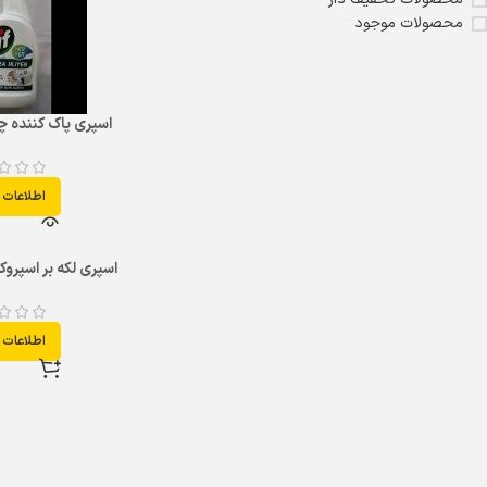
Crystal
1
محصولات موجود
Dettol
2
Downy
1
Dr Backmann
1
اسپری پاک کننده 
Fairy
21
Finish
32
K33
1
اطلاعات 
Kobelco
1
mabe
2
اسپری لکه بر اسپروکس آبی
miele
1
New Life
1
Persil
5
اطلاعات 
Perwoll
3
Prill
11
Puricom
1
RO
1
Temmall
2