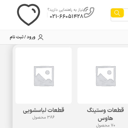
نیاز به راهنمایی دارید؟
021-66051428
ورود / ثبت نام
قطعات وستینگ
قطعات لباسشویی
ق
هاوس
386 محصول
70 محصول