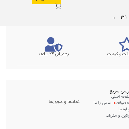
→
129
لت و کیفیت
پشتیبانی ۲۴ ساعته
سی سریع
حه اصلی
نمادها و مجوزها
صولات
تماس با ما
باره ما
انین و مقررات