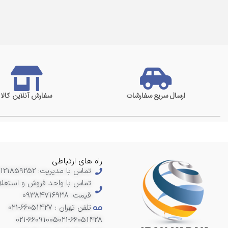
Vanish
6
Yumos
2
zeevak
1
آبسال
9
آزمایش
3
ابسال
3
ارج
ارسال سریع سفارشات
سفارش آنلاین کالا
8
اسنوا
8
ال جی
54
الگانس
2
اوشن
2
راه های ارتباطی
ایندزیت
3
تماس با مدیریت: 09121859252
بکو
11
تماس با واحد فروش و استعلا
بوش
119
قیمت: 09384716938
پارس
7
تلفن تهران : 66051427-021
021-66091005
021-66051428
پاکشوما
4