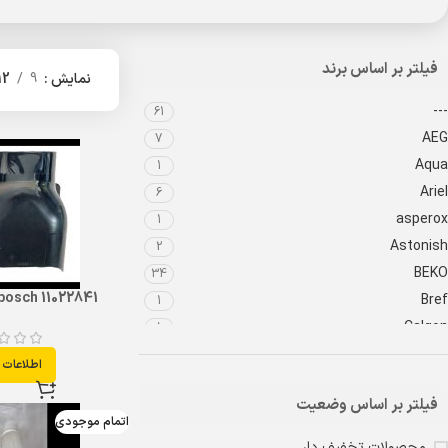
فیلتر بر اساس برند
نمایش
9
12
---
61
AEG
7
Aqua
1
Ariel
6
asperox
1
Astonish
2
BEKO
34
 bosch 11022841
Bref
1
Calgon
1
Cif
2
اطلاعات 
Claro
7
فیلتر بر اساس وضعیت
Clean Pure
2
اتمام موجودی
Comfort
1
محصولات تخفیف دار