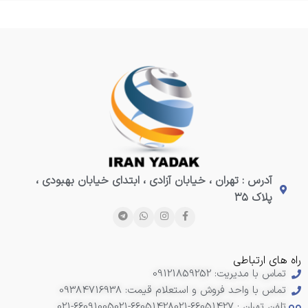
آدرس : تهران ، خیابان آزادی ، ابتدای خیابان بهبودی ،
پلاک ۳۵
راه های ارتباطی
تماس با مدیریت: 09121859252
تماس با واحد فروش و استعلام قیمت: 09384716938
تلفن تهران : 66051427-021
021-66051428
021-66091005