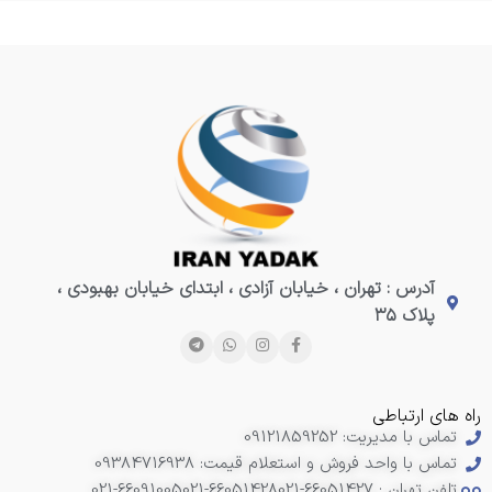
آدرس : تهران ، خیابان آزادی ، ابتدای خیابان بهبودی ،
پلاک ۳۵
راه های ارتباطی
تماس با مدیریت: 09121859252
تماس با واحد فروش و استعلام قیمت: 09384716938
تلفن تهران : 66051427-021
021-66051428
021-66091005