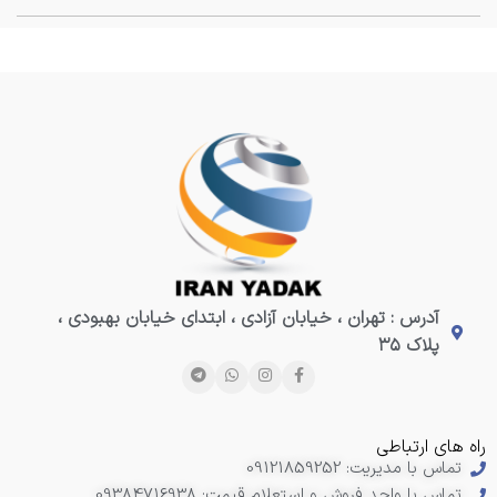
آدرس : تهران ، خیابان آزادی ، ابتدای خیابان بهبودی ،
پلاک ۳۵
راه های ارتباطی
تماس با مدیریت: 09121859252
تماس با واحد فروش و استعلام قیمت: 09384716938