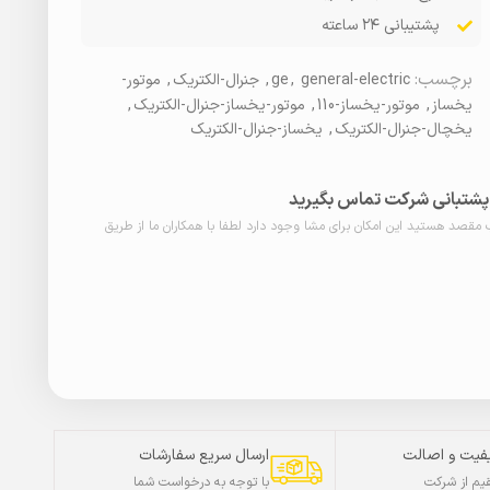
پشتیبانی ۲۴ ساعته
برچسب:
general-electric
,
ge
,
جنرال-الکتریک
,
موتور-
یخساز
,
موتور-یخساز-110
,
موتور-یخساز-جنرال-الکتریک
,
یخچال-جنرال-الکتریک
,
یخساز-جنرال-الکتریک
ا پشتبانی شرکت تماس بگیرید
ب مقصد هستید این امکان برای مشا وجود دارد لطفا با همکاران ما از طریق
فیت و اصالت
ارسال سریع سفارشات
م از شرکت
با توجه به درخواست شما