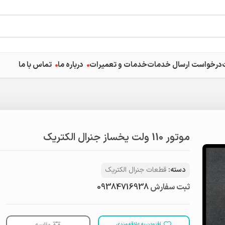
درخواست ارسال خدمات
خدمات و تعمیرات
درباره ما
تماس با ما
موتور 110 ولت یخساز جنرال الکتریک
دسته:
قطعات جنرال الکتریک
ثبت سفارش
09384716938
افزودن به علاقه مندی
مقایسه