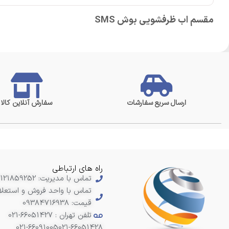
مقسم اب ظرفشویی بوش SMS
ارسال سریع سفارشات
سفارش آنلاین کالا
راه های ارتباطی
تماس با مدیریت: 09121859252
تماس با واحد فروش و استعلا
قیمت: 09384716938
تلفن تهران : 66051427-021
021-66091005
021-66051428