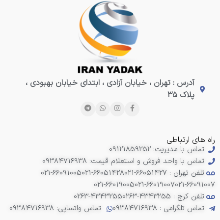
آدرس : تهران ، خیابان آزادی ، ابتدای خیابان بهبودی ،
پلاک ۳۵
راه های ارتباطی
تماس با مدیریت: 09121859252
تماس با واحد فروش و استعلام قیمت: 09384716938
تلفن تهران : 66051427-021
021-66051428
021-66091005
021-66019005
021-66019007
021-66091007
تلفن کرج : 4343255-0263
0263-4343255
تماس تلگرامی : 09384716938
تماس واتساپی: 09384716938