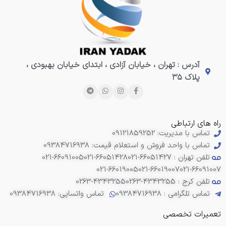
آدرس : تهران ، خیابان آزادی ، ابتدای خیابان بهبودی ،
پلاک ۳۵
راه های ارتباطی
تماس با مدیریت: 09121859252
تماس با واحد فروش و استعلام قیمت: 09384716938
تلفن تهران : 66051427-021
021-66051428
021-66091005
021-66019005
021-66019007
021-66091007
تلفن کرج : 4343255-0263
0263-4343255
تماس تلگرامی : 09384716938
تماس واتساپی: 09384716938
تعمیرات تخصصی