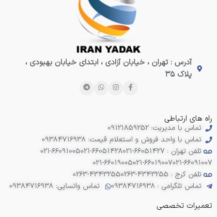
آدرس : تهران ، خیابان آزادی ، ابتدای خیابان بهبودی ،
پلاک ۳۵
راه های ارتباطی
تماس با مدیریت: 09121859252
تماس با واحد فروش و استعلام قیمت: 09384716938
تلفن تهران : 66051427-021
021-66051428
021-66091005
021-66019005
021-66019007
021-66091007
تلفن کرج : 4343255-0263
0263-4343255
تماس تلگرامی : 09384716938
تماس واتساپی: 09384716938
تعمیرات تخصصی