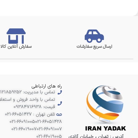
ارسال سریع سفارشات
سفارش آنلاین کالا
راه های ارتباطی
تماس با مدیریت: 09121859252
تماس با واحد فروش و استعلا
قیمت: 09384716938
تلفن تهران : 66051427-021
021-66091005
021-66051428
021-66019007
021-66091007
آدرس : تهران ، خیابان آزادی
021-66019005