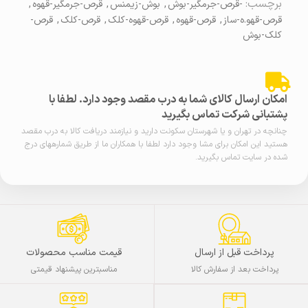
برچسب:
-قرص-جرمگیر-بوش
,
بوش-زیمنس
,
قرص-جرمگیر-قهوه
,
قرص-قهو.ه-ساز
,
قرص-قهوه
,
قرص-قهوه-کلک
,
قرص-کلک
,
قرص-
کلک-بوش
امکان ارسال کالای شما به درب مقصد وجود دارد. لطفا با
پشتبانی شرکت تماس بگیرید
چنانچه در تهران و یا شهرستان سکونت دارید و نیازمند دریافت کالا به درب مقصد
هستید این امکان برای مشا وجود دارد لطفا با همکاران ما از طریق شمارههای درج
شده در سایت تماس بگیرید.
پرداخت قبل از ارسال
قیمت مناسب محصولات
پرداخت بعد از سفارش کالا
مناسبترین پیشنهاد قیمتی