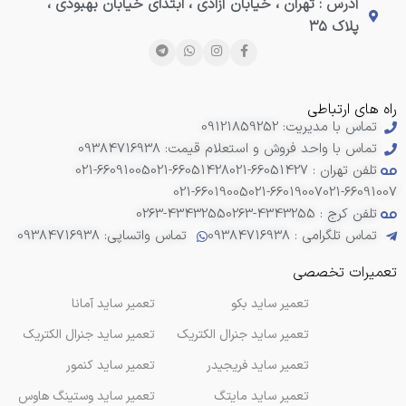
آدرس : تهران ، خیابان آزادی ، ابتدای خیابان بهبودی ،
پلاک ۳۵
راه های ارتباطی
تماس با مدیریت: 09121859252
تماس با واحد فروش و استعلام قیمت: 09384716938
تلفن تهران : 66051427-021
021-66051428
021-66091005
021-66019005
021-66019007
021-66091007
تلفن کرج : 4343255-0263
0263-4343255
تماس تلگرامی : 09384716938
تماس واتساپی: 09384716938
تعمیرات تخصصی
تعمیر ساید بکو
تعمیر ساید آمانا
تعمیر ساید جنرال الکتریک
تعمیر ساید جنرال الکتریک
تعمیر ساید فریجیدر
تعمیر ساید کنمور
تعمیر ساید مایتگ
تعمیر ساید وستینگ هاوس