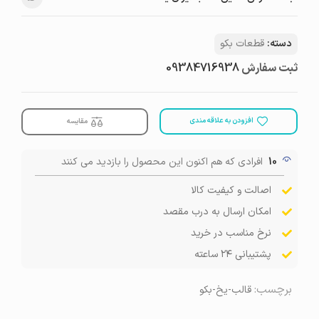
دسته:
قطعات بکو
ثبت سفارش
09384716938
افزودن به علاقه مندی
مقایسه
10
افرادی که هم اکنون این محصول را بازدید می کنند
اصالت و کیفیت کالا
امکان ارسال به درب مقصد
نرخ مناسب در خرید
پشتیبانی ۲۴ ساعته
برچسب:
قالب-یخ-بکو