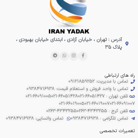
آدرس : تهران ، خیابان آزادی ، ابتدای خیابان بهبودی ،
پلاک ۳۵
راه های ارتباطی
تماس با مدیریت: 09121859252
تماس با واحد فروش و استعلام قیمت: 09384716938
تلفن تهران : 66051427-021
021-66051428
021-66091005
021-66019005
021-66019007
021-66091007
تلفن کرج : 4343255-0263
0263-4343255
تماس تلگرامی : 09384716938
تماس واتساپی: 09384716938
تعمیرات تخصصی