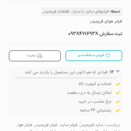
دسته:
فیلترهای ساید با ساید
,
قطعات فریجیدر
فیلتر هوای فریجیدر
ثبت سفارش
09384716938
افزودن به علاقه مندی
مقایسه
12
افرادی که هم اکنون این محصول را بازدید می کنند
اصالت و کیفیت کالا
امکان ارسال به درب مقصد
نرخ مناسب در خرید
پشتیبانی ۲۴ ساعته
برچسب:
ساید-فریجیدر
,
فیلتر-ساید
,
فیلتر-فریجیدر
,
فیلتر-هوا
,