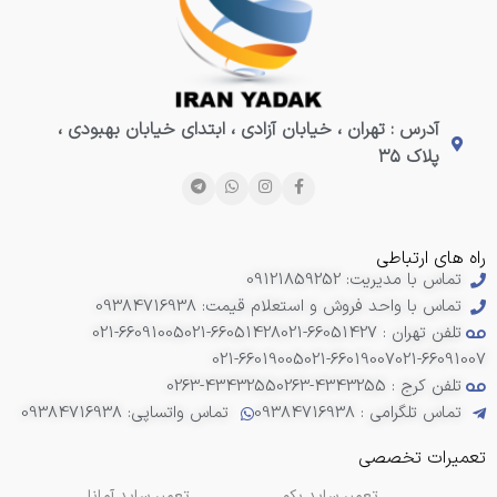
آدرس : تهران ، خیابان آزادی ، ابتدای خیابان بهبودی ،
پلاک ۳۵
راه های ارتباطی
تماس با مدیریت: 09121859252
تماس با واحد فروش و استعلام قیمت: 09384716938
تلفن تهران : 66051427-021
021-66051428
021-66091005
021-66019005
021-66019007
021-66091007
تلفن کرج : 4343255-0263
0263-4343255
تماس تلگرامی : 09384716938
تماس واتساپی: 09384716938
تعمیرات تخصصی
تعمیر ساید بکو
تعمیر ساید آمانا