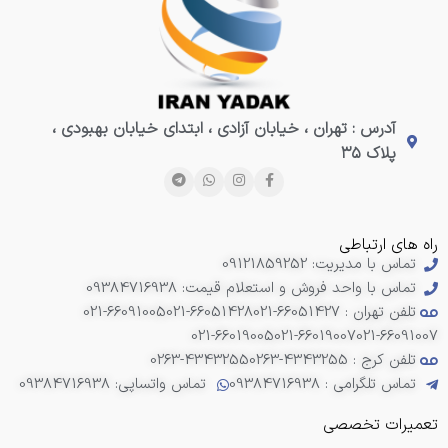
آدرس : تهران ، خیابان آزادی ، ابتدای خیابان بهبودی ،
پلاک ۳۵
راه های ارتباطی
تماس با مدیریت: 09121859252
تماس با واحد فروش و استعلام قیمت: 09384716938
تلفن تهران : 66051427-021
021-66051428
021-66091005
021-66019005
021-66019007
021-66091007
تلفن کرج : 4343255-0263
0263-4343255
تماس تلگرامی : 09384716938
تماس واتساپی: 09384716938
تعمیرات تخصصی