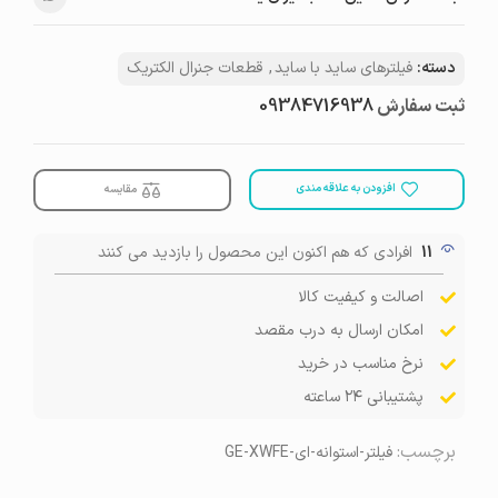
دسته:
فیلترهای ساید با ساید
,
قطعات جنرال الکتریک
ثبت سفارش
09384716938
افزودن به علاقه مندی
مقایسه
11
افرادی که هم اکنون این محصول را بازدید می کنند
اصالت و کیفیت کالا
امکان ارسال به درب مقصد
نرخ مناسب در خرید
پشتیبانی ۲۴ ساعته
برچسب:
فیلتر-استوانه-ای-GE-XWFE