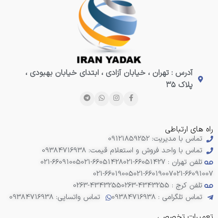
آدرس : تهران ، خیابان آزادی ، ابتدای خیابان بهبودی ،
پلاک ۳۵
راه های ارتباطی
تماس با مدیریت: 09121859252
تماس با واحد فروش و استعلام قیمت: 09384716938
تلفن تهران : 66051427-021
021-66051428
021-66091005
021-66019005
021-66019007
021-66091007
تلفن کرج : 4343255-0263
0263-4343255
تماس تلگرامی : 09384716938
تماس واتساپی: 09384716938
تعمیرات تخصصی