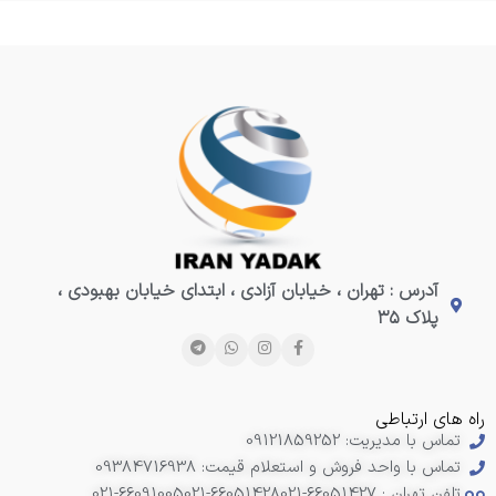
آدرس : تهران ، خیابان آزادی ، ابتدای خیابان بهبودی ،
پلاک ۳۵
راه های ارتباطی
تماس با مدیریت: 09121859252
تماس با واحد فروش و استعلام قیمت: 09384716938
تلفن تهران : 66051427-021
021-66051428
021-66091005