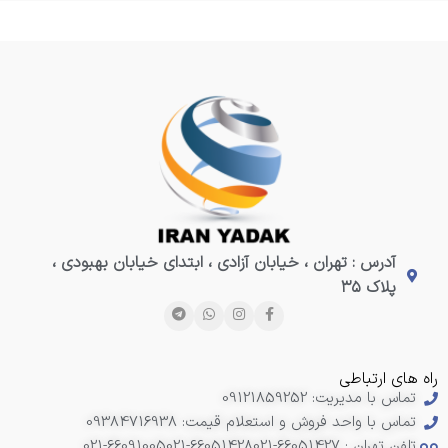
آدرس : تهران ، خیابان آزادی ، ابتدای خیابان بهبودی ،
پلاک ۳۵
راه های ارتباطی
تماس با مدیریت: 09121859252
تماس با واحد فروش و استعلام قیمت: 09384716938
تلفن تهران : 66051427-021
021-66051428
021-66091005