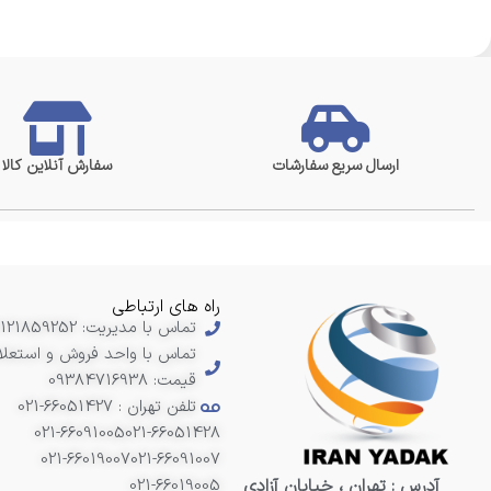
ارسال سریع سفارشات
سفارش آنلاین کالا
راه های ارتباطی
تماس با مدیریت: 09121859252
تماس با واحد فروش و استعلا
قیمت: 09384716938
تلفن تهران : 66051427-021
021-66091005
021-66051428
021-66019007
021-66091007
آدرس : تهران ، خیابان آزادی
021-66019005