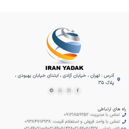
آدرس : تهران ، خیابان آزادی ، ابتدای خیابان بهبودی ،
پلاک ۳۵
راه های ارتباطی
تماس با مدیریت: 09121859252
تماس با واحد فروش و استعلام قیمت: 09384716938
تلفن تهران : 66051427-021
021-66051428
021-66091005