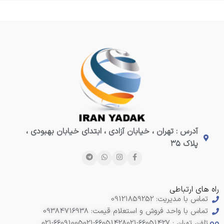
آدرس : تهران ، خیابان آزادی ، ابتدای خیابان بهبودی ،
پلاک ۳۵
راه های ارتباطی
تماس با مدیریت: 09121859252
تماس با واحد فروش و استعلام قیمت: 09384716938
تلفن تهران : 66051427-021
021-66051428
021-66091005