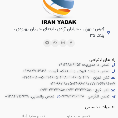
آدرس : تهران ، خیابان آزادی ، ابتدای خیابان بهبودی ،
پلاک ۳۵
راه های ارتباطی
تماس با مدیریت: 09121859252
تماس با واحد فروش و استعلام قیمت: 09384716938
تلفن تهران : 66051427-021
021-66051428
021-66091005
021-66019005
021-66019007
021-66091007
تلفن کرج : 4343255-0263
0263-4343255
تماس تلگرامی : 09384716938
تماس واتساپی: 09384716938
تعمیرات تخصصی
تعمیر ساید بکو
تعمیر ساید آمانا