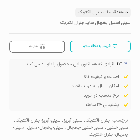
دسته:
قطعات جنرال الکتریک
سینی استیل یخچال ساید جنرال الکتریک
افزودن به علاقه مندی
مقایسه
13
افرادی که هم اکنون این محصول را بازدید می کنند
اصالت و کیفیت کالا
امکان ارسال به درب مقصد
نرخ مناسب در خرید
پشتیبانی ۲۴ ساعته
برچسب:
جنرال-الکتریک
,
سینی-آبریز
,
سینی-آبریز-جنرال-الکتریک
,
سینی-استیل
,
سینی-استیل-یخچال
,
سینی-یخچال-استیل
,
سینی-
یخچال-جنرال-الکتریک