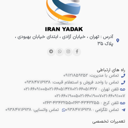
آدرس : تهران ، خیابان آزادی ، ابتدای خیابان بهبودی ،
پلاک ۳۵
راه های ارتباطی
تماس با مدیریت: 09121859252
تماس با واحد فروش و استعلام قیمت: 09384716938
تلفن تهران : 66051427-021
021-66051428
021-66091005
021-66019005
021-66019007
021-66091007
تلفن کرج : 4343255-0263
0263-4343255
تماس تلگرامی : 09384716938
تماس واتساپی: 09384716938
تعمیرات تخصصی