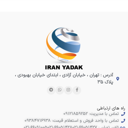
آدرس : تهران ، خیابان آزادی ، ابتدای خیابان بهبودی ،
پلاک ۳۵
راه های ارتباطی
تماس با مدیریت: 09121859252
تماس با واحد فروش و استعلام قیمت: 09384716938
تلفن تهران : 66051427-021
021-66051428
021-66091005