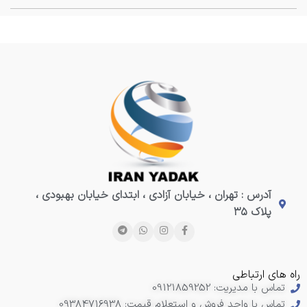
آدرس : تهران ، خیابان آزادی ، ابتدای خیابان بهبودی ،
پلاک ۳۵
راه های ارتباطی
تماس با مدیریت: 09121859252
تماس با واحد فروش و استعلام قیمت: 09384716938