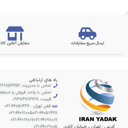
ارسال سریع سفارشات
سفارش آنلاین کالا
راه های ارتباطی
تماس با مدیریت: 09121859252
تماس با واحد فروش و استعلا
قیمت: 09384716938
تلفن تهران : 66051427-021
021-66091005
021-66051428
021-66019007
021-66091007
آدرس : تهران ، خیابان آزادی
021-66019005