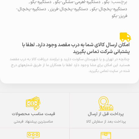
برچسب:
بکو
,
دستگیره-اهرمی-مشکی-بکو
,
دستگیره-بکو
,
دستگیره-یخچال-بکو
,
دستگیره-یخچال-فریزر
,
دستگیره-یخچال-
فریزر-بکو
امکان ارسال کالای شما به درب مقصد وجود دارد. لطفا با
پشتبانی شرکت تماس بگیرید
چنانچه در تهران و یا شهرستان سکونت دارید و نیازمند دریافت کالا به درب مقصد
هستید این امکان برای مشا وجود دارد لطفا با همکاران ما از طریق شمارههای درج
شده در سایت تماس بگیرید.
پرداخت قبل از ارسال
قیمت مناسب محصولات
پرداخت بعد از سفارش کالا
مناسبترین پیشنهاد قیمتی