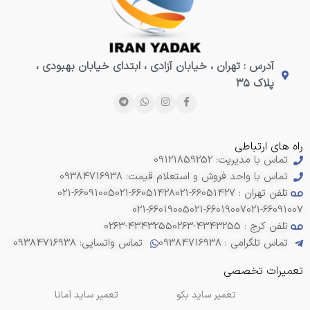
آدرس : تهران ، خیابان آزادی ، ابتدای خیابان بهبودی ،
پلاک ۳۵
راه های ارتباطی
تماس با مدیریت: 09121859252
تماس با واحد فروش و استعلام قیمت: 09384716938
تلفن تهران : 66051427-021
021-66051428
021-66091005
021-66019005
021-66019007
021-66091007
تلفن کرج : 4343255-0263
0263-4343255
تماس تلگرامی : 09384716938
تماس واتساپی: 09384716938
تعمیرات تخصصی
تعمیر ساید بکو
تعمیر ساید آمانا