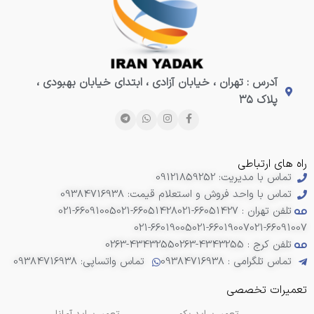
آدرس : تهران ، خیابان آزادی ، ابتدای خیابان بهبودی ،
پلاک ۳۵
راه های ارتباطی
تماس با مدیریت: 09121859252
تماس با واحد فروش و استعلام قیمت: 09384716938
تلفن تهران : 66051427-021
021-66051428
021-66091005
021-66019005
021-66019007
021-66091007
تلفن کرج : 4343255-0263
0263-4343255
تماس تلگرامی : 09384716938
تماس واتساپی: 09384716938
تعمیرات تخصصی