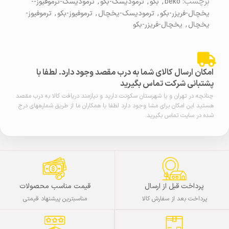
برچسب:
beko
,
بکو
,
ترمودیسک-بکو
,
ترمودیسک-ترموفیوز--
یخچال-فریزر-بکو
,
ترمودیسک-یخچال
,
ترموفیوز-بکو
,
ترموفیوز-
یخچال
,
یخچال-فریزر-بکو
امکان ارسال کالای شما به درب مقصد وجود دارد. لطفا با
پشتبانی شرکت تماس بگیرید
چنانچه در تهران و یا شهرستان سکونت دارید و نیازمند دریافت کالا به درب مقصد
هستید این امکان برای مشا وجود دارد لطفا با همکاران ما از طریق شمارههای درج
شده در سایت تماس بگیرید.
پرداخت قبل از ارسال
قیمت مناسب محصولات
پرداخت بعد از سفارش کالا
مناسبترین پیشنهاد قیمتی