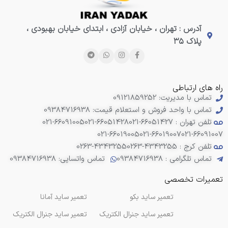
آدرس : تهران ، خیابان آزادی ، ابتدای خیابان بهبودی ،
پلاک ۳۵
راه های ارتباطی
تماس با مدیریت: 09121859252
تماس با واحد فروش و استعلام قیمت: 09384716938
تلفن تهران : 66051427-021
021-66051428
021-66091005
021-66019005
021-66019007
021-66091007
تلفن کرج : 4343255-0263
0263-4343255
تماس تلگرامی : 09384716938
تماس واتساپی: 09384716938
تعمیرات تخصصی
تعمیر ساید بکو
تعمیر ساید آمانا
تعمیر ساید جنرال الکتریک
تعمیر ساید جنرال الکتریک