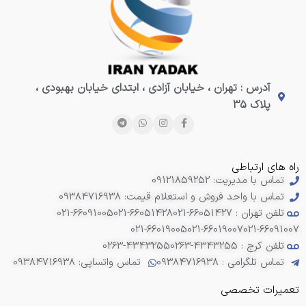
آدرس : تهران ، خیابان آزادی ، ابتدای خیابان بهبودی ،
پلاک ۳۵
راه های ارتباطی
تماس با مدیریت: 09121859252
تماس با واحد فروش و استعلام قیمت: 09384716938
تلفن تهران : 66051427-021
021-66051428
021-66091005
021-66019005
021-66019007
021-66091007
تلفن کرج : 4343255-0263
0263-4343255
تماس تلگرامی : 09384716938
تماس واتساپی: 09384716938
تعمیرات تخصصی