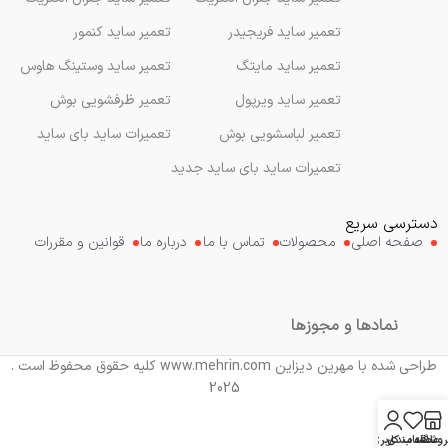
تعمیر ساید فریجیدر
تعمیر ساید کنمور
تعمیر ساید مایتگ
تعمیر ساید وستینگ هاوس
تعمیر ساید ویرپول
تعمیر ظرفشویی بوش
تعمیر لباسشویی بوش
تعمیرات ساید بای ساید
تعمیرات ساید بای ساید جدید
دسترسی سریع
صفحه اصلی
محصولات
تماس با ما
درباره ما
قوانین و مقررات
نمادها و مجوزها
طراحی شده با مهرین دیزاین www.mehrin.com کلیه حقوق محفوظ است .
2025
روشگاه
علاقه مندی
حساب کاربری من