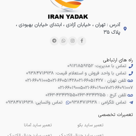
آدرس : تهران ، خیابان آزادی ، ابتدای خیابان بهبودی ،
پلاک ۳۵
راه های ارتباطی
تماس با مدیریت: 09121859252
تماس با واحد فروش و استعلام قیمت: 09384716938
تلفن تهران : 66051427-021
021-66051428
021-66091005
021-66019005
021-66019007
021-66091007
تلفن کرج : 4343255-0263
0263-4343255
تماس تلگرامی : 09384716938
تماس واتساپی: 09384716938
تعمیرات تخصصی
تعمیر ساید بکو
تعمیر ساید آمانا
تعمیر ساید جنرال الکتریک
تعمیر ساید جنرال الکتریک