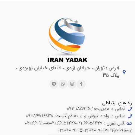
آدرس : تهران ، خیابان آزادی ، ابتدای خیابان بهبودی ،
پلاک ۳۵
راه های ارتباطی
تماس با مدیریت: 09121859252
تماس با واحد فروش و استعلام قیمت: 09384716938
تلفن تهران : 66051427-021
021-66051428
021-66091005
021-66019005
021-66019007
021-66091007