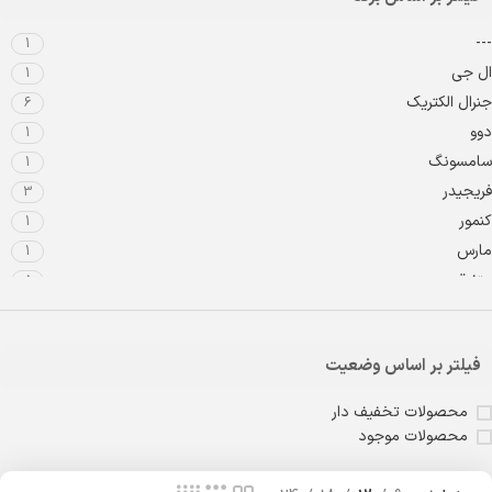
---
1
ال جی
1
جنرال الکتریک
6
دوو
1
سامسونگ
1
فریجیدر
3
کنمور
1
مارس
1
متفرقه
5
وستینگ هاوس
2
ویرپول
42
فیلتر بر اساس وضعیت
محصولات تخفیف دار
محصولات موجود