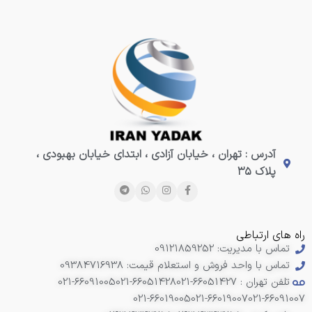
آدرس : تهران ، خیابان آزادی ، ابتدای خیابان بهبودی ،
پلاک ۳۵
راه های ارتباطی
تماس با مدیریت: 09121859252
تماس با واحد فروش و استعلام قیمت: 09384716938
تلفن تهران : 66051427-021
021-66051428
021-66091005
021-66019005
021-66019007
021-66091007