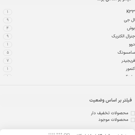
K33
1
ال جی
9
بوش
4
جنرال الکتریک
9
دوو
1
سامسونگ
5
فریجیدر
7
کنمور
1
مایتگ
1
متفرقه
3
ویرپول
4
فیلتر بر اساس وضعیت
محصولات تخفیف دار
محصولات موجود