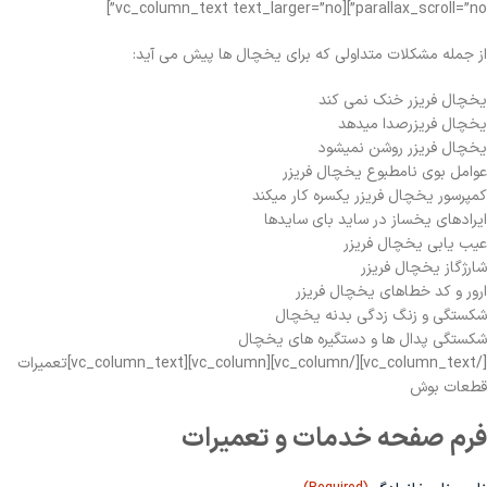
parallax_scroll=”no”][vc_column_text text_larger=”no”]
از جمله مشکلات متداولی که برای یخچال ها پیش می آید:
یخچال فریزر خنک نمی کند
یخچال فریزرصدا میدهد
یخچال فریزر روشن نمیشود
عوامل بوی نامطبوع یخچال فریزر
کمپرسور یخچال فریزر یکسره کار میکند
ایرادهای یخساز در ساید بای سایدها
عیب یابی یخچال فریزر
شارژگاز یخچال فریزر
ارور و کد خطاهای یخچال فریزر
شکستگی و زنگ زدگی بدنه یخچال
شکستگی پدال ها و دستگیره های یخچال
[/vc_column_text][/vc_column][vc_column][vc_column_text]تعمیرات
قطعات بوش
فرم صفحه خدمات و تعمیرات