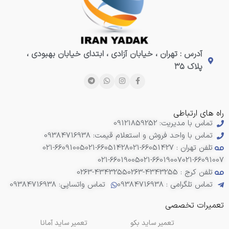
آدرس : تهران ، خیابان آزادی ، ابتدای خیابان بهبودی ،
پلاک ۳۵
راه های ارتباطی
تماس با مدیریت: 09121859252
تماس با واحد فروش و استعلام قیمت: 09384716938
تلفن تهران : 66051427-021
021-66051428
021-66091005
021-66019005
021-66019007
021-66091007
تلفن کرج : 4343255-0263
0263-4343255
تماس تلگرامی : 09384716938
تماس واتساپی: 09384716938
تعمیرات تخصصی
تعمیر ساید بکو
تعمیر ساید آمانا