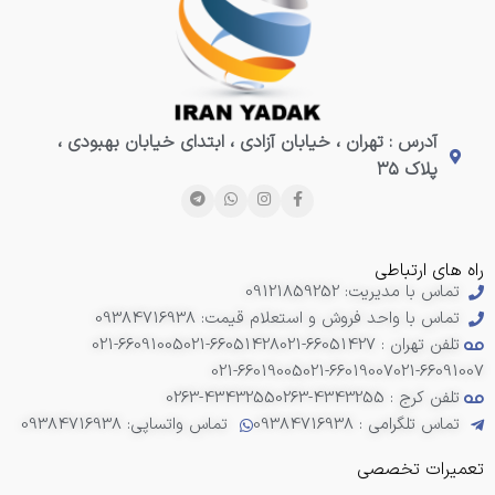
آدرس : تهران ، خیابان آزادی ، ابتدای خیابان بهبودی ،
پلاک ۳۵
راه های ارتباطی
تماس با مدیریت: 09121859252
تماس با واحد فروش و استعلام قیمت: 09384716938
تلفن تهران : 66051427-021
021-66051428
021-66091005
021-66019005
021-66019007
021-66091007
تلفن کرج : 4343255-0263
0263-4343255
تماس تلگرامی : 09384716938
تماس واتساپی: 09384716938
تعمیرات تخصصی