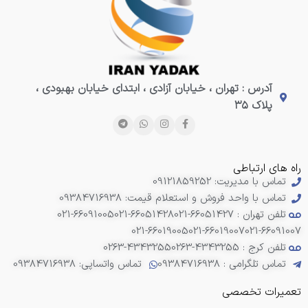
آدرس : تهران ، خیابان آزادی ، ابتدای خیابان بهبودی ،
پلاک ۳۵
راه های ارتباطی
تماس با مدیریت: 09121859252
تماس با واحد فروش و استعلام قیمت: 09384716938
تلفن تهران : 66051427-021
021-66051428
021-66091005
021-66019005
021-66019007
021-66091007
تلفن کرج : 4343255-0263
0263-4343255
تماس تلگرامی : 09384716938
تماس واتساپی: 09384716938
تعمیرات تخصصی