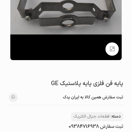
بزرگنمایی تصویر
پايه فن فلزي پايه پلاستيک GE
ثبت سفارش همین کالا به ایران یدک
دسته:
قطعات جنرال الکتریک
ثبت سفارش
09384716938