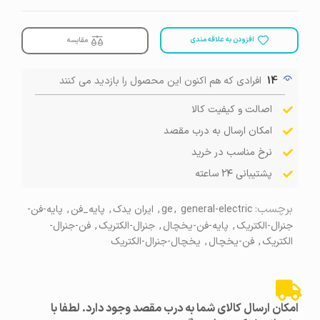
افزودن به علاقه مندی
مقایسه
14
افرادی که هم اکنون این محصول را بازدید می کنند
اصالت و کیفیت کالا
امکان ارسال به درب مقصد
نرخ مناسب در خرید
پشتیبانی ۲۴ ساعته
برچسب:
general-electric
,
ge
,
ایران یدک
,
پایه_فن
,
پایه-فن-
جنرال-الکتریک
,
پایه-فن-یخچال
,
جنرال-الکتریک
,
فن-جنرال-
الکتریک
,
فن-یخچال
,
یخچال-جنرال-الکتریک
امکان ارسال کالای شما به درب مقصد وجود دارد. لطفا با