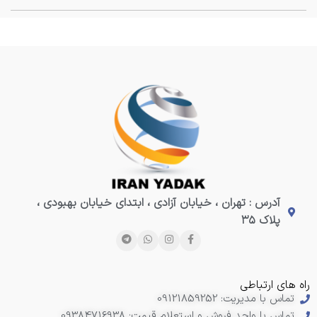
آدرس : تهران ، خیابان آزادی ، ابتدای خیابان بهبودی ،
پلاک ۳۵
راه های ارتباطی
تماس با مدیریت: 09121859252
تماس با واحد فروش و استعلام قیمت: 09384716938