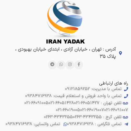
آدرس : تهران ، خیابان آزادی ، ابتدای خیابان بهبودی ،
پلاک ۳۵
راه های ارتباطی
تماس با مدیریت: 09121859252
تماس با واحد فروش و استعلام قیمت: 09384716938
تلفن تهران : 66051427-021
021-66051428
021-66091005
021-66019005
021-66019007
021-66091007
تلفن کرج : 4343255-0263
0263-4343255
تماس تلگرامی : 09384716938
تماس واتساپی: 09384716938