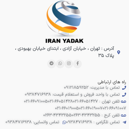
آدرس : تهران ، خیابان آزادی ، ابتدای خیابان بهبودی ،
پلاک ۳۵
راه های ارتباطی
تماس با مدیریت: 09121859252
تماس با واحد فروش و استعلام قیمت: 09384716938
تلفن تهران : 66051427-021
021-66051428
021-66091005
021-66019005
021-66019007
021-66091007
تلفن کرج : 4343255-0263
0263-4343255
تماس تلگرامی : 09384716938
تماس واتساپی: 09384716938