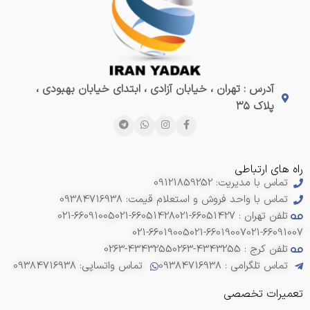
آدرس : تهران ، خیابان آزادی ، ابتدای خیابان بهبودی ،
پلاک ۳۵
راه های ارتباطی
تماس با مدیریت: 09121859252
تماس با واحد فروش و استعلام قیمت: 09384716938
تلفن تهران : 66051427-021
021-66051428
021-66091005
021-66019005
021-66019007
021-66091007
تلفن کرج : 4343255-0263
0263-4343255
تماس تلگرامی : 09384716938
تماس واتساپی: 09384716938
تعمیرات تخصصی