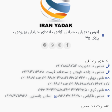
آدرس : تهران ، خیابان آزادی ، ابتدای خیابان بهبودی ،
پلاک ۳۵
راه های ارتباطی
تماس با مدیریت: 09121859252
تماس با واحد فروش و استعلام قیمت: 09384716938
تلفن تهران : 66051427-021
021-66051428
021-66091005
021-66019005
021-66019007
021-66091007
تلفن کرج : 4343255-0263
0263-4343255
تماس تلگرامی : 09384716938
تماس واتساپی: 09384716938
تعمیرات تخصصی