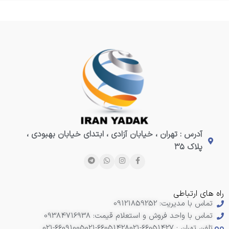
آدرس : تهران ، خیابان آزادی ، ابتدای خیابان بهبودی ،
پلاک ۳۵
راه های ارتباطی
تماس با مدیریت: 09121859252
تماس با واحد فروش و استعلام قیمت: 09384716938
تلفن تهران : 66051427-021
021-66051428
021-66091005