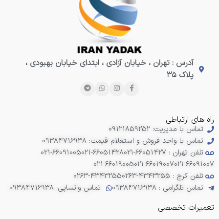
آدرس : تهران ، خیابان آزادی ، ابتدای خیابان بهبودی ،
پلاک ۳۵
راه های ارتباطی
تماس با مدیریت: 09121859252
تماس با واحد فروش و استعلام قیمت: 09384716938
تلفن تهران : 66051427-021
021-66051428
021-66091005
021-66019005
021-66019007
021-66091007
تلفن کرج : 4343255-0263
0263-4343255
تماس تلگرامی : 09384716938
تماس واتساپی: 09384716938
تعمیرات تخصصی