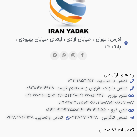
آدرس : تهران ، خیابان آزادی ، ابتدای خیابان بهبودی ،
پلاک ۳۵
راه های ارتباطی
تماس با مدیریت: 09121859252
تماس با واحد فروش و استعلام قیمت: 09384716938
تلفن تهران : 66051427-021
021-66051428
021-66091005
021-66019005
021-66019007
021-66091007
تلفن کرج : 4343255-0263
0263-4343255
تماس تلگرامی : 09384716938
تماس واتساپی: 09384716938
تعمیرات تخصصی