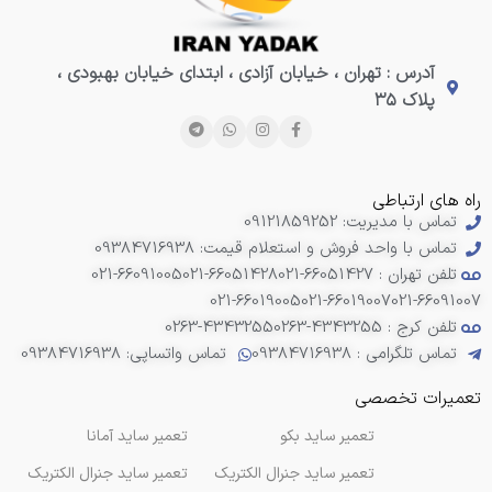
آدرس : تهران ، خیابان آزادی ، ابتدای خیابان بهبودی ،
پلاک ۳۵
راه های ارتباطی
تماس با مدیریت: 09121859252
تماس با واحد فروش و استعلام قیمت: 09384716938
تلفن تهران : 66051427-021
021-66051428
021-66091005
021-66019005
021-66019007
021-66091007
تلفن کرج : 4343255-0263
0263-4343255
تماس تلگرامی : 09384716938
تماس واتساپی: 09384716938
تعمیرات تخصصی
تعمیر ساید بکو
تعمیر ساید آمانا
تعمیر ساید جنرال الکتریک
تعمیر ساید جنرال الکتریک