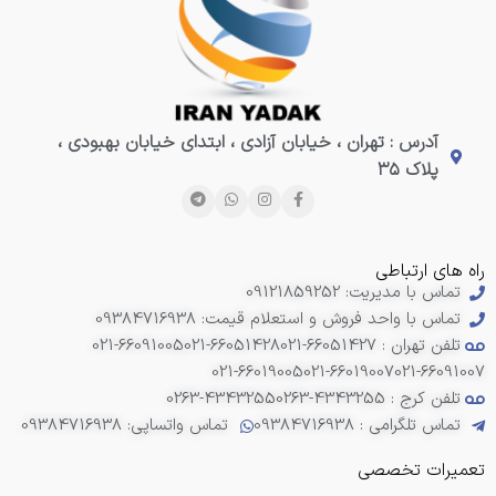
آدرس : تهران ، خیابان آزادی ، ابتدای خیابان بهبودی ،
پلاک ۳۵
راه های ارتباطی
تماس با مدیریت: 09121859252
تماس با واحد فروش و استعلام قیمت: 09384716938
تلفن تهران : 66051427-021
021-66051428
021-66091005
021-66019005
021-66019007
021-66091007
تلفن کرج : 4343255-0263
0263-4343255
تماس تلگرامی : 09384716938
تماس واتساپی: 09384716938
تعمیرات تخصصی