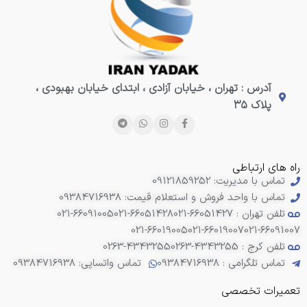
آدرس : تهران ، خیابان آزادی ، ابتدای خیابان بهبودی ،
پلاک ۳۵
راه های ارتباطی
تماس با مدیریت: 09121859252
تماس با واحد فروش و استعلام قیمت: 09384716938
تلفن تهران : 66051427-021
021-66051428
021-66091005
021-66019005
021-66019007
021-66091007
تلفن کرج : 4343255-0263
0263-4343255
تماس تلگرامی : 09384716938
تماس واتساپی: 09384716938
تعمیرات تخصصی